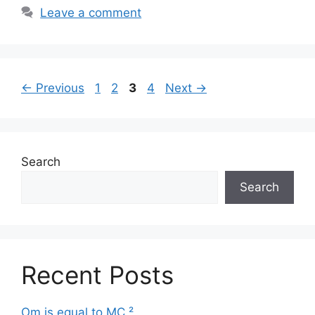
Leave a comment
Page
Page
Page
Page
←
Previous
1
2
3
4
Next
→
Search
Search
Recent Posts
Om is equal to MC ²