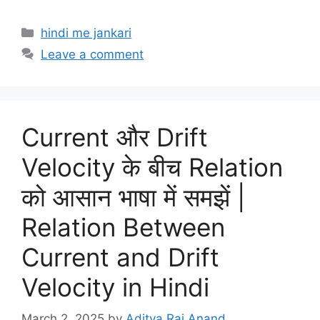
Categories
hindi me jankari
Leave a comment
Current और Drift
Velocity के बीच Relation
को आसान भाषा में समझें |
Relation Between
Current and Drift
Velocity in Hindi
March 2, 2025
by
Aditya Raj Anand