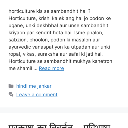
horticulture kis se sambandhit hai ?
Horticulture, krishi ka ek ang hai jo podon ke
ugane, unki dekhbhal aur unse sambandhit
kriyaon par kendrit hota hai. Isme phalon,
sabzion, phoolon, podon ki masalon aur
ayurvedic vanaspatiyon ka utpadan aur unki
ropai, vikas, suraksha aur safai ki jati hai.
Horticulture se sambandhit mukhya kshetron
me shamil …
Read more
Categories
hindi me jankari
Leave a comment
प्रकाश का विवर्तन – परिभाषा,