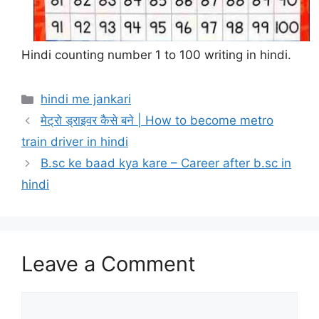
Hindi counting number 1 to 100 writing in hindi.
Categories
hindi me jankari
मेट्रो ड्राइवर कैसे बने | How to become metro
train driver in hindi
B.sc ke baad kya kare – Career after b.sc in
hindi
Leave a Comment
Comment