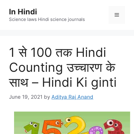
Skip
In Hindi
to
Menu
content
Science laws Hindi science journals
1 से 100 तक Hindi
Counting उच्चारण के
साथ – Hindi Ki ginti
June 19, 2021
by
Aditya Raj Anand