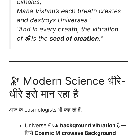
exhales,
Maha Vishnu’s each breath creates
and destroys Universes.”
“And in every breath, the vibration
of
ॐ
is the
seed of creation
.”
🔭 Modern Science धीरे-
धीरे इसे मान रहा है
आज के cosmologists भी कह रहे हैं:
Universe में एक
background vibration
है —
जिसे
Cosmic Microwave Background